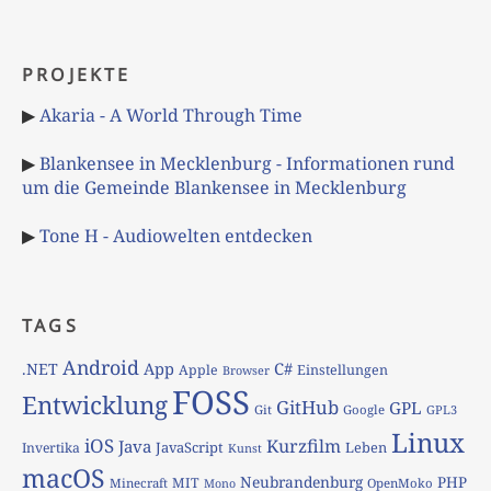
PROJEKTE
▶
Akaria - A World Through Time
▶
Blankensee in Mecklenburg - Informationen rund
um die Gemeinde Blankensee in Mecklenburg
▶
Tone H - Audiowelten entdecken
TAGS
Android
App
C#
.NET
Apple
Einstellungen
Browser
FOSS
Entwicklung
GitHub
GPL
Git
Google
GPL3
Linux
iOS
Kurzfilm
Java
JavaScript
Leben
Invertika
Kunst
macOS
Neubrandenburg
PHP
MIT
Minecraft
OpenMoko
Mono