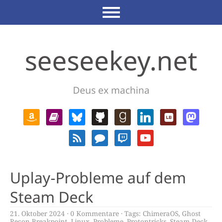
seeseekey.net
Deus ex machina
Uplay-Probleme auf dem
Steam Deck
21. Oktober 2024
0 Kommentare
Tags:
ChimeraOS
,
Ghost
Recon Breakpoint
,
Linux
,
Probleme
,
Protontricks
,
Steam Deck
,