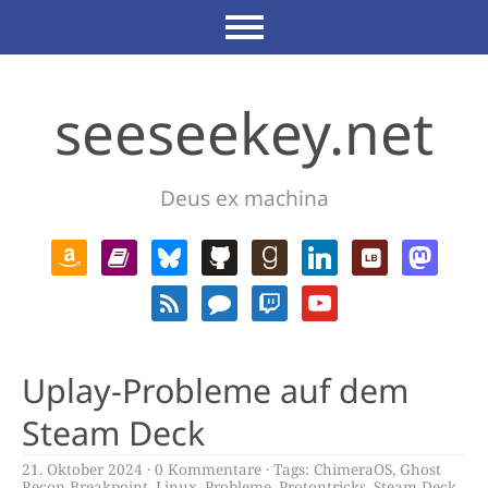
seeseekey.net
Deus ex machina
Uplay-Probleme auf dem
Steam Deck
21. Oktober 2024
0 Kommentare
Tags:
ChimeraOS
,
Ghost
Recon Breakpoint
,
Linux
,
Probleme
,
Protontricks
,
Steam Deck
,