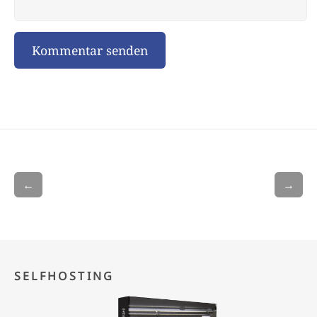
←
→
SELFHOSTING