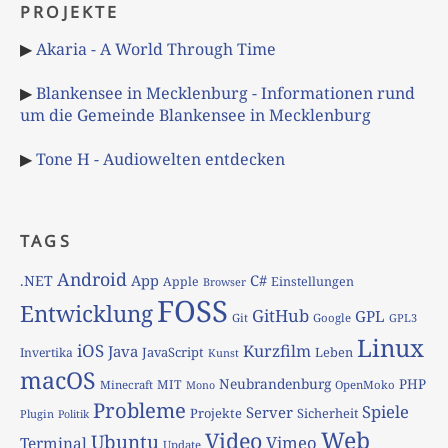
PROJEKTE
▶
Akaria - A World Through Time
▶
Blankensee in Mecklenburg - Informationen rund
um die Gemeinde Blankensee in Mecklenburg
▶
Tone H - Audiowelten entdecken
TAGS
Android
App
C#
.NET
Apple
Einstellungen
Browser
FOSS
Entwicklung
GitHub
GPL
Git
Google
GPL3
Linux
iOS
Kurzfilm
Java
JavaScript
Leben
Invertika
Kunst
macOS
Neubrandenburg
PHP
MIT
Minecraft
OpenMoko
Mono
Probleme
Spiele
Server
Projekte
Sicherheit
Plugin
Politik
Web
Video
Ubuntu
Vimeo
Terminal
Update