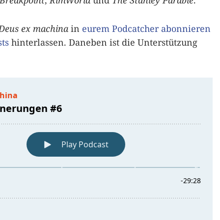
 Breakpoint
,
RimWorld
und
The Stanley Parable
.
Deus ex machina
in
eurem Podcatcher abonnieren
ts
hinterlassen. Daneben ist die Unterstützung