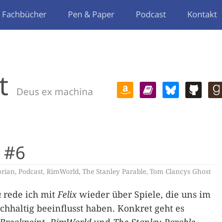
Fachbücher
Pen & Paper
Podcast
Kontakt
t
Deus ex machina
 #6
orian
,
Podcast
,
RimWorld
,
The Stanley Parable
,
Tom Clancys Ghost
a
rede ich mit
Felix
wieder über Spiele, die uns im
hhaltig beeinflusst haben. Konkret geht es