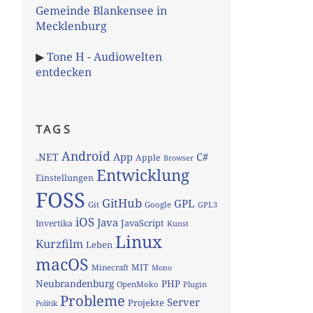
Gemeinde Blankensee in
Mecklenburg
▶
Tone H - Audiowelten
entdecken
TAGS
Android
App
C#
.NET
Apple
Browser
Entwicklung
Einstellungen
FOSS
GitHub
GPL
Git
Google
GPL3
iOS
Java
JavaScript
Invertika
Kunst
Linux
Kurzfilm
Leben
macOS
MIT
Minecraft
Mono
Neubrandenburg
PHP
OpenMoko
Plugin
Probleme
Server
Projekte
Politik