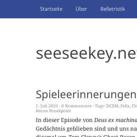
Startseite
Über
Belletristik
seeseekey.ne
Spieleerinnerungen
1. Juli 2025
0 Kommentare
Tags:
DEXM
,
Felix
,
Fl
Recon Breakpoint
In dieser Episode von
Deus ex machin
Gedächtnis geblieben sind und uns nac