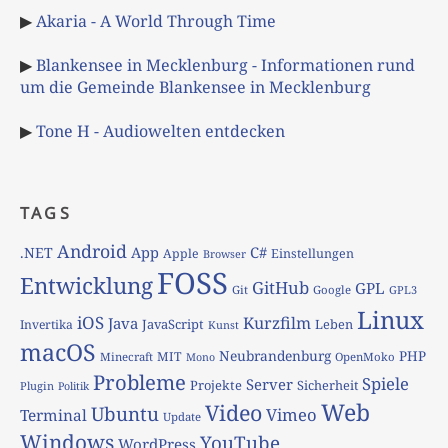
▶
Akaria - A World Through Time
▶
Blankensee in Mecklenburg - Informationen rund
um die Gemeinde Blankensee in Mecklenburg
▶
Tone H - Audiowelten entdecken
TAGS
Android
App
C#
.NET
Apple
Einstellungen
Browser
FOSS
Entwicklung
GitHub
GPL
Git
Google
GPL3
Linux
iOS
Kurzfilm
Java
JavaScript
Leben
Invertika
Kunst
macOS
Neubrandenburg
PHP
MIT
Minecraft
OpenMoko
Mono
Probleme
Spiele
Server
Projekte
Sicherheit
Plugin
Politik
Web
Video
Ubuntu
Vimeo
Terminal
Update
Windows
YouTube
WordPress