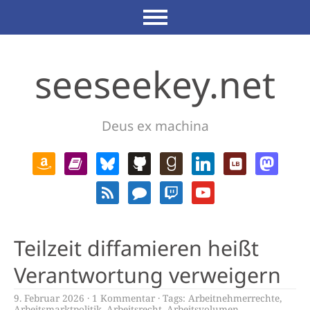
seeseekey.net
Deus ex machina
Teilzeit diffamieren heißt
Verantwortung verweigern
9. Februar 2026
1 Kommentar
Tags:
Arbeitnehmerrechte
,
Arbeitsmarktpolitik
,
Arbeitsrecht
,
Arbeitsvolumen
,