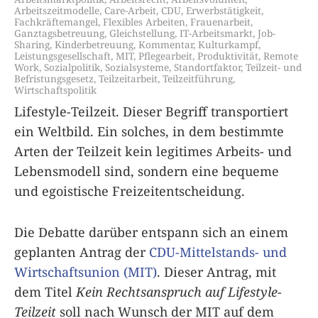
Arbeitszeitmodelle
,
Care-Arbeit
,
CDU
,
Erwerbstätigkeit
,
Fachkräftemangel
,
Flexibles Arbeiten
,
Frauenarbeit
,
Ganztagsbetreuung
,
Gleichstellung
,
IT-Arbeitsmarkt
,
Job-
Sharing
,
Kinderbetreuung
,
Kommentar
,
Kulturkampf
,
Leistungsgesellschaft
,
MIT
,
Pflegearbeit
,
Produktivität
,
Remote
Work
,
Sozialpolitik
,
Sozialsysteme
,
Standortfaktor
,
Teilzeit- und
Befristungsgesetz
,
Teilzeitarbeit
,
Teilzeitführung
,
Wirtschaftspolitik
Lifestyle-Teilzeit. Dieser Begriff transportiert
ein Weltbild. Ein solches, in dem bestimmte
Arten der Teilzeit kein legitimes Arbeits- und
Lebensmodell sind, sondern eine bequeme
und egoistische Freizeitentscheidung.
Die Debatte darüber entspann sich an einem
geplanten Antrag der
CDU-Mittelstands- und
Wirtschaftsunion (MIT)
. Dieser Antrag, mit
dem Titel
Kein Rechtsanspruch auf Lifestyle-
Teilzeit
soll nach Wunsch der MIT auf dem