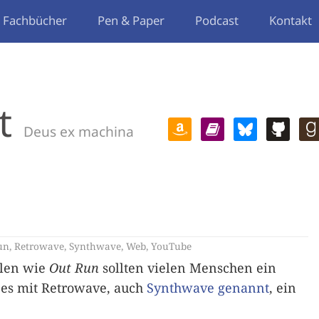
Fachbücher
Pen & Paper
Podcast
Kontakt
t
Deus ex machina
un
,
Retrowave
,
Synthwave
,
Web
,
YouTube
elen wie
Out Run
sollten vielen Menschen ein
bt es mit Retrowave, auch
Synthwave genannt
, ein