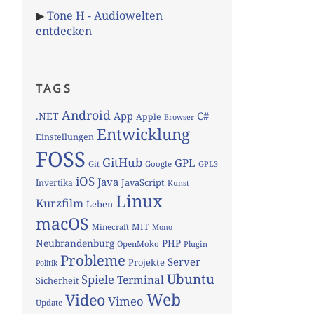
▶
Tone H - Audiowelten
entdecken
TAGS
Android
App
C#
.NET
Apple
Browser
Entwicklung
Einstellungen
FOSS
GitHub
GPL
Git
Google
GPL3
iOS
Java
JavaScript
Invertika
Kunst
Linux
Kurzfilm
Leben
macOS
MIT
Minecraft
Mono
Neubrandenburg
PHP
OpenMoko
Plugin
Probleme
Server
Projekte
Politik
Ubuntu
Spiele
Terminal
Sicherheit
Web
Video
Vimeo
Update