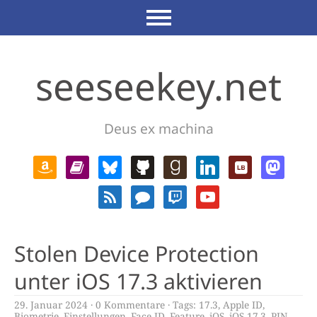
seeseekey.net
Deus ex machina
Stolen Device Protection
unter iOS 17.3 aktivieren
29. Januar 2024
0 Kommentare
Tags:
17.3
,
Apple ID
,
Biometrie
,
Einstellungen
,
Face ID
,
Feature
,
iOS
,
iOS 17.3
,
PIN
,