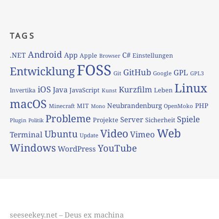
TAGS
Android
App
C#
.NET
Apple
Einstellungen
Browser
FOSS
Entwicklung
GitHub
GPL
Git
Google
GPL3
Linux
iOS
Kurzfilm
Java
JavaScript
Leben
Invertika
Kunst
macOS
Neubrandenburg
PHP
MIT
Minecraft
OpenMoko
Mono
Probleme
Spiele
Server
Projekte
Sicherheit
Plugin
Politik
Web
Video
Ubuntu
Vimeo
Terminal
Update
Windows
YouTube
WordPress
seeseekey.net – Deus ex machina