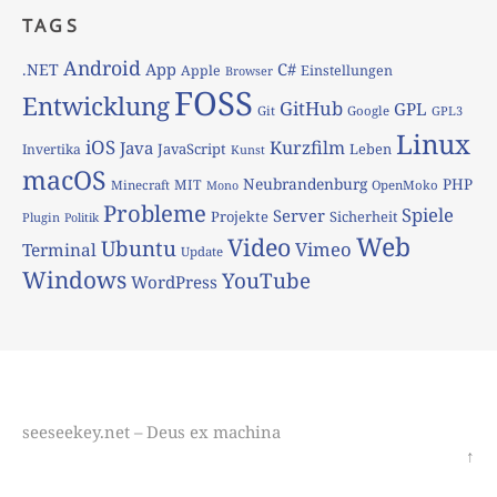
TAGS
Android
App
C#
.NET
Apple
Einstellungen
Browser
FOSS
Entwicklung
GitHub
GPL
Git
Google
GPL3
Linux
iOS
Kurzfilm
Java
JavaScript
Leben
Invertika
Kunst
macOS
Neubrandenburg
PHP
MIT
Minecraft
OpenMoko
Mono
Probleme
Spiele
Server
Projekte
Sicherheit
Plugin
Politik
Web
Video
Ubuntu
Vimeo
Terminal
Update
Windows
YouTube
WordPress
seeseekey.net – Deus ex machina
↑