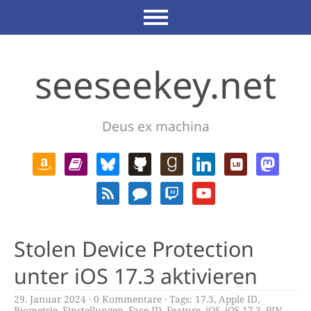
seeseekey.net
Deus ex machina
Stolen Device Protection
unter iOS 17.3 aktivieren
29. Januar 2024
0 Kommentare
Tags:
17.3
,
Apple ID
,
Biometrie
,
Einstellungen
,
Face ID
,
Feature
,
iOS
,
iOS 17.3
,
PIN
,