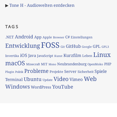
▶
Tone H - Audiowelten entdecken
TAGS
Android
App
C#
.NET
Apple
Einstellungen
Browser
FOSS
Entwicklung
GitHub
GPL
Git
Google
GPL3
Linux
iOS
Kurzfilm
Java
JavaScript
Leben
Invertika
Kunst
macOS
Neubrandenburg
PHP
MIT
Minecraft
OpenMoko
Mono
Probleme
Spiele
Server
Projekte
Sicherheit
Plugin
Politik
Web
Video
Ubuntu
Vimeo
Terminal
Update
Windows
YouTube
WordPress