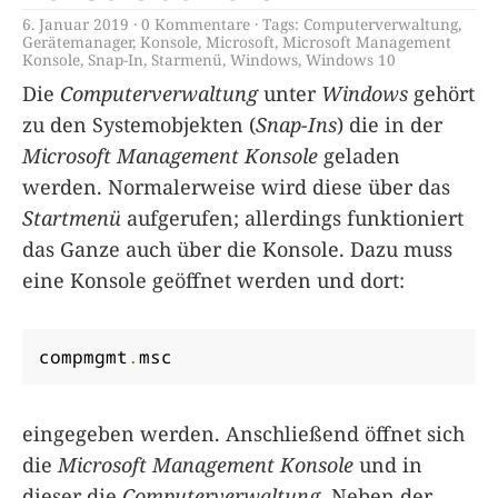
6. Januar 2019
0 Kommentare
Tags:
Computerverwaltung
,
Gerätemanager
,
Konsole
,
Microsoft
,
Microsoft Management
Konsole
,
Snap-In
,
Starmenü
,
Windows
,
Windows 10
Die
Computerverwaltung
unter
Windows
gehört
zu den Systemobjekten (
Snap-Ins
) die in der
Microsoft Management Konsole
geladen
werden. Normalerweise wird diese über das
Startmenü
aufgerufen; allerdings funktioniert
das Ganze auch über die Konsole. Dazu muss
eine Konsole geöffnet werden und dort:
compmgmt
.
msc
eingegeben werden. Anschließend öffnet sich
die
Microsoft Management Konsole
und in
dieser die
Computerverwaltung
. Neben der