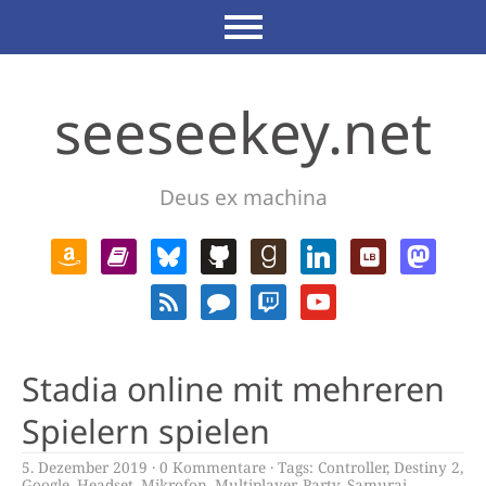
seeseekey.net
Deus ex machina
Stadia online mit mehreren
Spielern spielen
5. Dezember 2019
0 Kommentare
Tags:
Controller
,
Destiny 2
,
Google
,
Headset
,
Mikrofon
,
Multiplayer
,
Party
,
Samurai