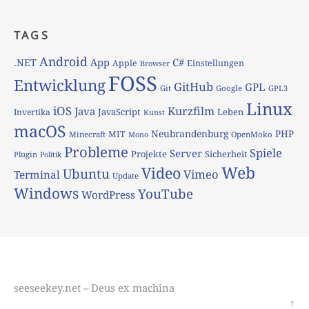
TAGS
Android
App
C#
.NET
Apple
Einstellungen
Browser
FOSS
Entwicklung
GitHub
GPL
Git
Google
GPL3
Linux
iOS
Kurzfilm
Java
JavaScript
Leben
Invertika
Kunst
macOS
Neubrandenburg
PHP
MIT
Minecraft
OpenMoko
Mono
Probleme
Spiele
Server
Projekte
Sicherheit
Plugin
Politik
Web
Video
Ubuntu
Vimeo
Terminal
Update
Windows
YouTube
WordPress
seeseekey.net – Deus ex machina
↑