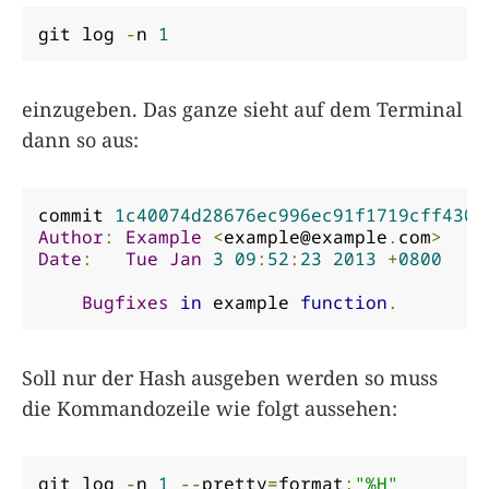
git log 
-
n 
1
einzugeben. Das ganze sieht auf dem Terminal
dann so aus:
commit 
1c40074d28676ec996ec91f1719cff4307
Author
:
Example
<
example@example
.
com
>
Date
:
Tue
Jan
3
09
:
52
:
23
2013
+
0800
Bugfixes
in
 example 
function
.
Soll nur der Hash ausgeben werden so muss
die Kommandozeile wie folgt aussehen:
git log 
-
n 
1
--
pretty
=
format
:
"%H"