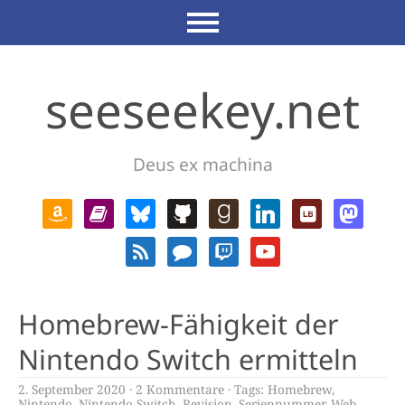
seeseekey.net
Deus ex machina
Homebrew-Fähigkeit der
Nintendo Switch ermitteln
2. September 2020
2 Kommentare
Tags:
Homebrew
,
Nintendo
,
Nintendo Switch
,
Revision
,
Seriennummer
,
Web