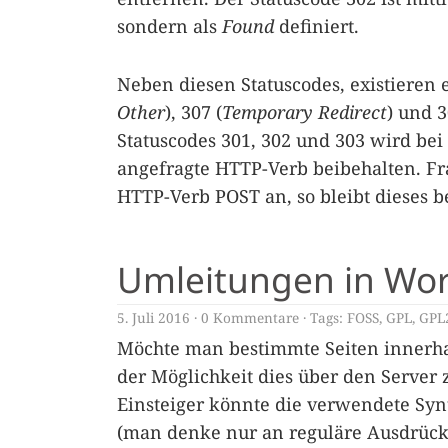
sondern als
Found
definiert.
Neben diesen Statuscodes, existieren 
Other
), 307 (
Temporary Redirect
) und 3
Statuscodes 301, 302 und 303 wird bei
angefragte HTTP-Verb beibehalten. Fra
HTTP-Verb POST an, so bleibt dieses b
Umleitungen in Wor
5. Juli 2016
0 Kommentare
Tags:
FOSS
,
GPL
,
GPL
Möchte man bestimmte Seiten innerhal
der Möglichkeit dies über den Server 
Einsteiger könnte die verwendete Synt
(man denke nur an reguläre Ausdrücke