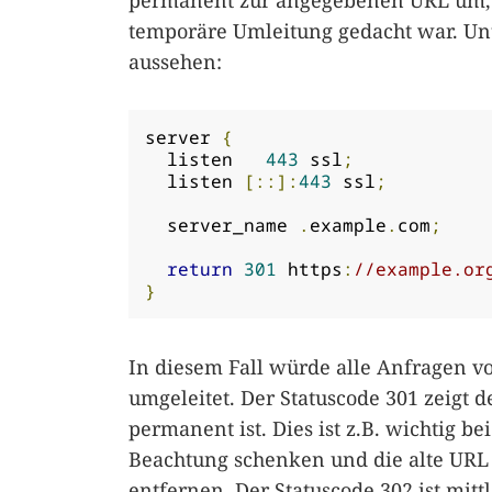
permanent zur angegebenen URL um, w
temporäre Umleitung gedacht war. Un
aussehen:
server 
{
  listen   
443
 ssl
;
  listen 
[::]:
443
 ssl
;
  server_name 
.
example
.
com
;
return
301
 https
:
//example.or
}
In diesem Fall würde alle Anfragen 
umgeleitet. Der Statuscode 301 zeigt d
permanent ist. Dies ist z.B. wichtig
Beachtung schenken und die alte URL
entfernen. Der Statuscode 302 ist mitt