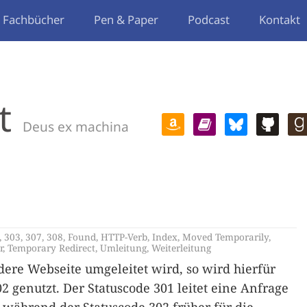
Fachbücher
Pen & Paper
Podcast
Kontakt
t
Deus ex machina
,
303
,
307
,
308
,
Found
,
HTTP-Verb
,
Index
,
Moved Temporarily
,
r
,
Temporary Redirect
,
Umleitung
,
Weiterleitung
ere Webseite umgeleitet wird, so wird hierfür
2 genutzt. Der Statuscode 301 leitet eine Anfrage