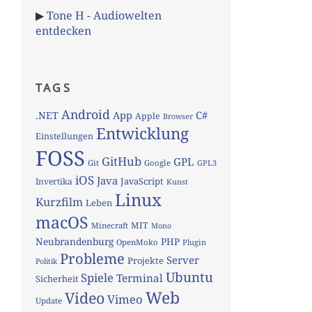
▶
Tone H - Audiowelten
entdecken
TAGS
Android
App
C#
.NET
Apple
Browser
Entwicklung
Einstellungen
FOSS
GitHub
GPL
Git
Google
GPL3
iOS
Java
JavaScript
Invertika
Kunst
Linux
Kurzfilm
Leben
macOS
MIT
Minecraft
Mono
Neubrandenburg
PHP
OpenMoko
Plugin
Probleme
Server
Projekte
Politik
Ubuntu
Spiele
Terminal
Sicherheit
Web
Video
Vimeo
Update