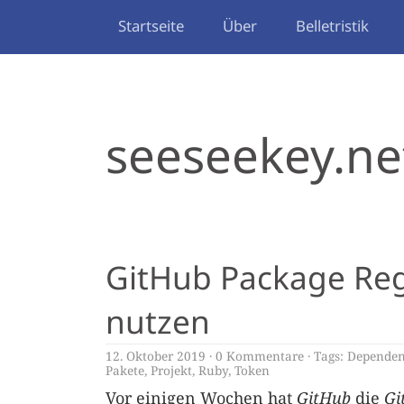
Startseite
Über
Belletristik
seeseekey.ne
GitHub Package Reg
nutzen
12. Oktober 2019
0 Kommentare
Tags:
Depende
Pakete
,
Projekt
,
Ruby
,
Token
Vor einigen Wochen hat
GitHub
die
Gi