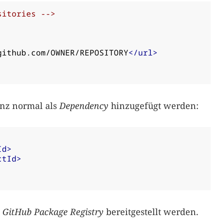
sitories -->
github.com/OWNER/REPOSITORY
</url>
nz normal als
Dependency
hinzugefügt werden:
Id>
ctId>
e
GitHub Package Registry
bereitgestellt werden.