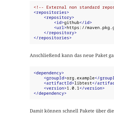
<!-- External non standard repo
<repositories>
<repository>
<id>
github
</id>
<url>
https://maven.pkg.
</repository>
</repositories>
Anschließend kann das neue Paket ga
<dependency>
<groupId>
org.example
</group
<artifactId>
libtest
</artifa
<version>
1.0.1
</version>
</dependency>
Damit können schnell Pakete über di