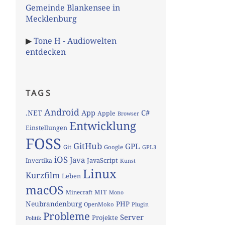
Gemeinde Blankensee in
Mecklenburg
▶
Tone H - Audiowelten
entdecken
TAGS
Android
App
C#
.NET
Apple
Browser
Entwicklung
Einstellungen
FOSS
GitHub
GPL
Git
Google
GPL3
iOS
Java
JavaScript
Invertika
Kunst
Linux
Kurzfilm
Leben
macOS
MIT
Minecraft
Mono
Neubrandenburg
PHP
OpenMoko
Plugin
Probleme
Server
Projekte
Politik