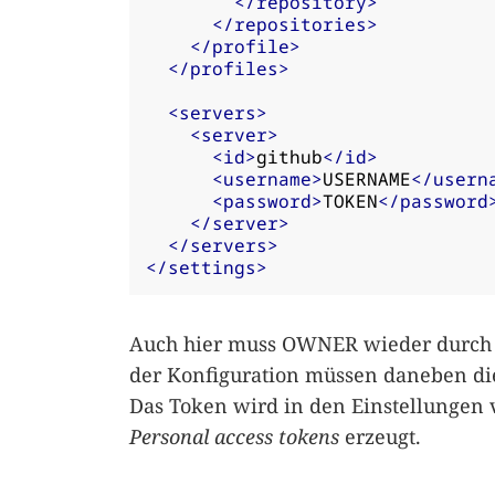
</repository>
</repositories>
</profile>
</profiles>
<servers>
<server>
<id>
github
</id>
<username>
USERNAME
</usern
<password>
TOKEN
</password
</server>
</servers>
</settings>
Auch hier muss OWNER wieder durch 
der Konfiguration müssen daneben d
Das Token wird in den Einstellungen
Personal access tokens
erzeugt.