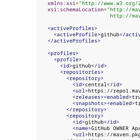
xmlns:xsi
=
"http://www.w3.org/
xsi:schemaLocation
=
"http://ma
                      http://ma
<activeProfiles>
<activeProfile>
github
</acti
</activeProfiles>
<profiles>
<profile>
<id>
github
</id>
<repositories>
<repository>
<id>
central
</id>
<url>
https://repo1.ma
<releases><enabled>
tr
<snapshots><enabled>
t
</repository>
<repository>
<id>
github
</id>
<name>
GitHub OWNER Ap
<url>
https://maven.pk