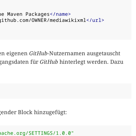
he Maven Packages
</name>
github.com/OWNER/mediawikixml
</url>
en eigenen
GitHub
-Nutzernamen ausgetauscht
gangsdaten für
GitHub
hinterlegt werden. Dazu
gender Block hinzugefügt:
pache.org/SETTINGS/1.0.0"