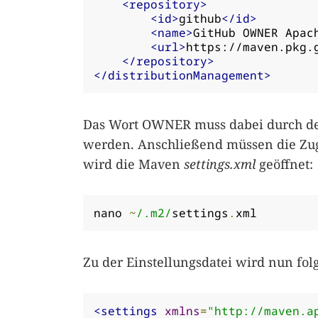
<repository>
<id>
github
</id>
<name>
GitHub OWNER Apac
<url>
https://maven.pkg.
</repository>
</distributionManagement>
Das Wort OWNER muss dabei durch d
werden. Anschließend müssen die Zu
wird die Maven
settings.xml
geöffnet:
nano 
~
/.m2/
settings
.
xml
Zu der Einstellungsdatei wird nun fol
<settings
xmlns
=
"http://maven.a