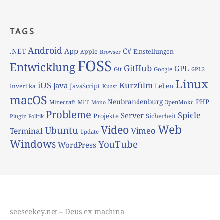
TAGS
Android
App
C#
.NET
Apple
Einstellungen
Browser
FOSS
Entwicklung
GitHub
GPL
Git
Google
GPL3
Linux
iOS
Kurzfilm
Java
JavaScript
Leben
Invertika
Kunst
macOS
Neubrandenburg
PHP
MIT
Minecraft
OpenMoko
Mono
Probleme
Spiele
Server
Projekte
Sicherheit
Plugin
Politik
Web
Video
Ubuntu
Vimeo
Terminal
Update
Windows
YouTube
WordPress
seeseekey.net – Deus ex machina