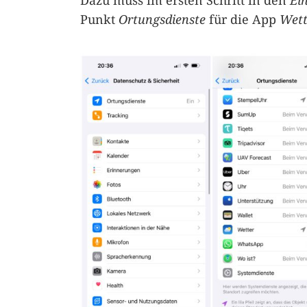
Dazu muss im ersten Schritt in den
Ei
Punkt
Ortungsdienste
für die App
Wett