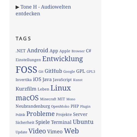
▶
Tone H - Audiowelten
entdecken
TAGS
Android
App
C#
.NET
Apple
Browser
Entwicklung
Einstellungen
FOSS
GitHub
GPL
Git
Google
GPL3
iOS
Java
JavaScript
Invertika
Kunst
Linux
Kurzfilm
Leben
macOS
MIT
Minecraft
Mono
Neubrandenburg
PHP
OpenMoko
Plugin
Probleme
Server
Projekte
Politik
Ubuntu
Spiele
Terminal
Sicherheit
Web
Video
Vimeo
Update