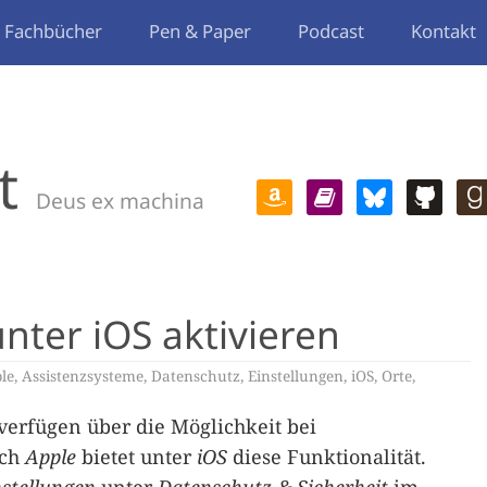
Fachbücher
Pen & Paper
Podcast
Kontakt
t
Deus ex machina
ter iOS aktivieren
le
,
Assistenzsysteme
,
Datenschutz
,
Einstellungen
,
iOS
,
Orte
,
verfügen über die Möglichkeit bei
uch
Apple
bietet unter
iOS
diese Funktionalität.