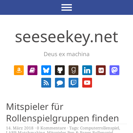
seeseekey.net
Deus ex machina
Mitspieler für
Rollenspielgruppen finden
14. März 2018
0 Kommentare
Tags:
Computerrollenspiel
,
LARP
,
Matchmaking
,
Mitspieler
,
Pen & Paper
,
Rollenspiel
,