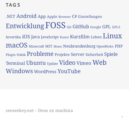
TAGS
Android
App
C#
.NET
Apple
Einstellungen
Browser
FOSS
Entwicklung
GitHub
GPL
Git
Google
GPL3
Linux
iOS
Kurzfilm
Java
JavaScript
Leben
Invertika
Kunst
macOS
Neubrandenburg
PHP
MIT
Minecraft
OpenMoko
Mono
Probleme
Spiele
Server
Projekte
Sicherheit
Plugin
Politik
Web
Video
Ubuntu
Vimeo
Terminal
Update
Windows
YouTube
WordPress
seeseekey.net – Deus ex machina
↑