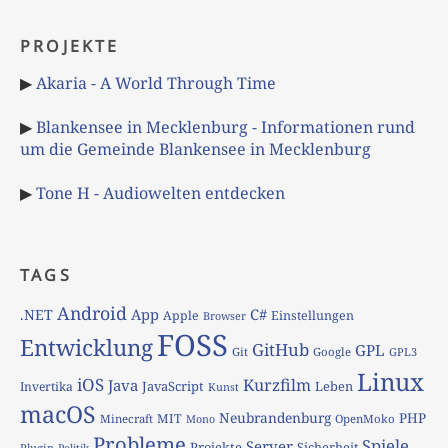
PROJEKTE
▶
Akaria - A World Through Time
▶
Blankensee in Mecklenburg - Informationen rund
um die Gemeinde Blankensee in Mecklenburg
▶
Tone H - Audiowelten entdecken
TAGS
Android
App
C#
.NET
Apple
Einstellungen
Browser
FOSS
Entwicklung
GitHub
GPL
Git
Google
GPL3
Linux
iOS
Kurzfilm
Java
JavaScript
Leben
Invertika
Kunst
macOS
Neubrandenburg
PHP
MIT
Minecraft
OpenMoko
Mono
Probleme
Spiele
Server
Projekte
Sicherheit
Plugin
Politik