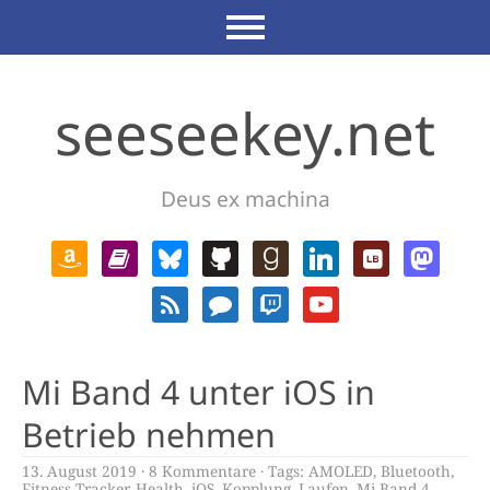
seeseekey.net
Deus ex machina
Mi Band 4 unter iOS in
Betrieb nehmen
13. August 2019
8 Kommentare
Tags:
AMOLED
,
Bluetooth
,
Fitness Tracker
,
Health
,
iOS
,
Kopplung
,
Laufen
,
Mi Band 4
,