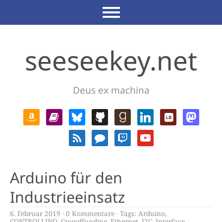
seeseekey.net
Deus ex machina
Arduino für den
Industrieeinsatz
6. Februar 2019
0 Kommentare
Tags:
Arduino
,
CONTROLLINO
,
Crowdfunding
,
Ethernet
,
I2C
,
Interface
,