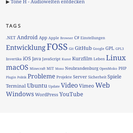
▶
Tone H - Audiowelten entdecken
TAGS
Android
App
C#
.NET
Apple
Einstellungen
Browser
FOSS
Entwicklung
GitHub
GPL
Git
Google
GPL3
Linux
iOS
Kurzfilm
Java
JavaScript
Leben
Invertika
Kunst
macOS
Neubrandenburg
PHP
MIT
Minecraft
OpenMoko
Mono
Probleme
Spiele
Server
Projekte
Sicherheit
Plugin
Politik
Web
Video
Ubuntu
Vimeo
Terminal
Update
Windows
YouTube
WordPress