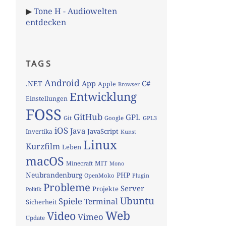
▶
Tone H - Audiowelten
entdecken
TAGS
Android
App
C#
.NET
Apple
Browser
Entwicklung
Einstellungen
FOSS
GitHub
GPL
Git
Google
GPL3
iOS
Java
JavaScript
Invertika
Kunst
Linux
Kurzfilm
Leben
macOS
MIT
Minecraft
Mono
Neubrandenburg
PHP
OpenMoko
Plugin
Probleme
Server
Projekte
Politik
Ubuntu
Spiele
Terminal
Sicherheit
Web
Video
Vimeo
Update