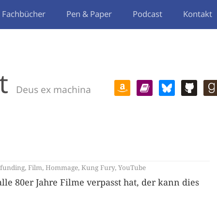
Fachbücher
Pen & Paper
Podcast
Kontakt
t
Deus ex machina
funding
,
Film
,
Hommage
,
Kung Fury
,
YouTube
le 80er Jahre Filme verpasst hat, der kann dies