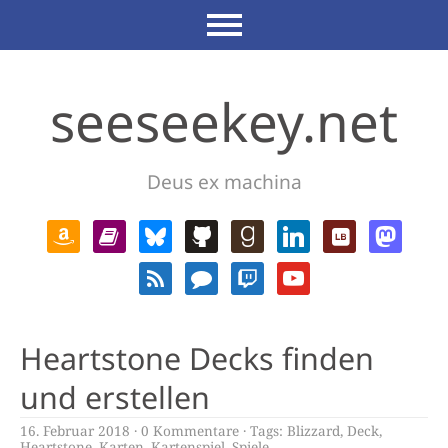
seeseekey.net
Deus ex machina
Heartstone Decks finden
und erstellen
16. Februar 2018
0 Kommentare
Tags:
Blizzard
,
Deck
,
Heartstone
,
Karten
,
Kartenspiel
,
Spiele