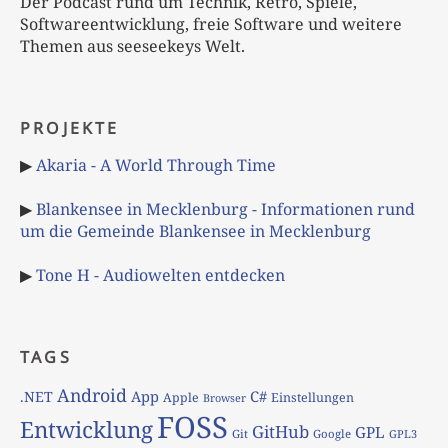
Der Podcast rund um Technik, Retro, Spiele,
Softwareentwicklung, freie Software und weitere
Themen aus seeseekeys Welt.
PROJEKTE
▶
Akaria - A World Through Time
▶
Blankensee in Mecklenburg - Informationen rund
um die Gemeinde Blankensee in Mecklenburg
▶
Tone H - Audiowelten entdecken
TAGS
Android
App
C#
.NET
Apple
Einstellungen
Browser
FOSS
Entwicklung
GitHub
GPL
Git
Google
GPL3