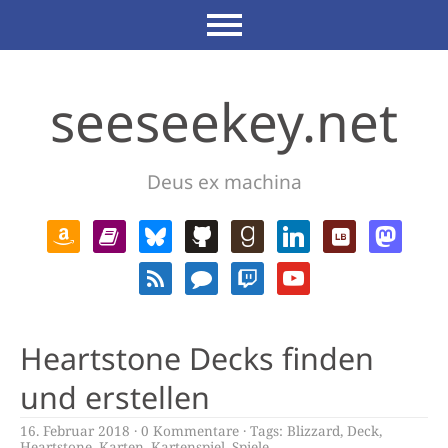
seeseekey.net
Deus ex machina
Heartstone Decks finden
und erstellen
16. Februar 2018
0 Kommentare
Tags:
Blizzard
,
Deck
,
Heartstone
,
Karten
,
Kartenspiel
,
Spiele