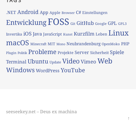
TAGS
Android
App
C#
.NET
Apple
Einstellungen
Browser
FOSS
Entwicklung
GitHub
GPL
Git
Google
GPL3
Linux
iOS
Kurzfilm
Java
JavaScript
Leben
Invertika
Kunst
macOS
Neubrandenburg
PHP
MIT
Minecraft
OpenMoko
Mono
Probleme
Spiele
Server
Projekte
Sicherheit
Plugin
Politik
Web
Video
Ubuntu
Vimeo
Terminal
Update
Windows
YouTube
WordPress
seeseekey.net – Deus ex machina
↑