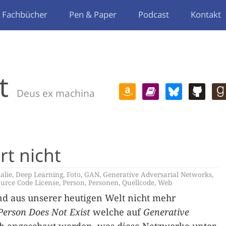
Fachbücher
Pen & Paper
Podcast
Kontakt
t
Deus ex machina
rt nicht
alie
,
Deep Learning
,
Foto
,
GAN
,
Generative Adversarial Networks
,
ource Code License
,
Person
,
Personen
,
Quellcode
,
Web
nd aus unserer heutigen Welt nicht mehr
Person Does Not Exist
welche auf
Generative