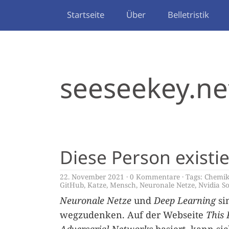
Startseite
Über
Belletristik
seeseekey.ne
Diese Person existie
22. November 2021
0 Kommentare
Tags:
Chemik
GitHub
,
Katze
,
Mensch
,
Neuronale Netze
,
Nvidia S
Neuronale Netze
und
Deep Learning
si
wegzudenken. Auf der Webseite
This 