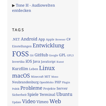
▶
Tone H - Audiowelten
entdecken
TAGS
Android
App
C#
.NET
Apple
Browser
Entwicklung
Einstellungen
FOSS
GitHub
GPL
Git
Google
GPL3
iOS
Java
JavaScript
Invertika
Kunst
Linux
Kurzfilm
Leben
macOS
MIT
Minecraft
Mono
Neubrandenburg
PHP
OpenMoko
Plugin
Probleme
Server
Projekte
Politik
Ubuntu
Spiele
Terminal
Sicherheit
Web
Video
Vimeo
Update