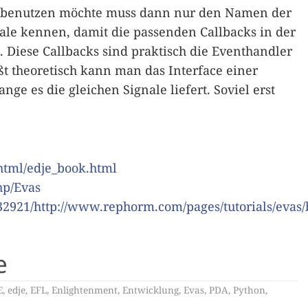
 benutzen möchte muss dann nur den Namen der
ale kennen, damit die passenden Callbacks in der
Diese Callbacks sind praktisch die Eventhandler
ßt theoretisch kann man das Interface einer
e es die gleichen Signale liefert. Soviel erst
html/edje_book.html
hp/Evas
32921/http://www.rephorm.com/pages/tutorials/evas/
e
E
,
edje
,
EFL
,
Enlightenment
,
Entwicklung
,
Evas
,
PDA
,
Python
,