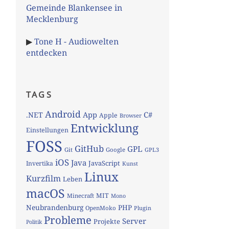
Gemeinde Blankensee in
Mecklenburg
▶
Tone H - Audiowelten
entdecken
TAGS
Android
App
C#
.NET
Apple
Browser
Entwicklung
Einstellungen
FOSS
GitHub
GPL
Git
Google
GPL3
iOS
Java
JavaScript
Invertika
Kunst
Linux
Kurzfilm
Leben
macOS
MIT
Minecraft
Mono
Neubrandenburg
PHP
OpenMoko
Plugin
Probleme
Server
Projekte
Politik