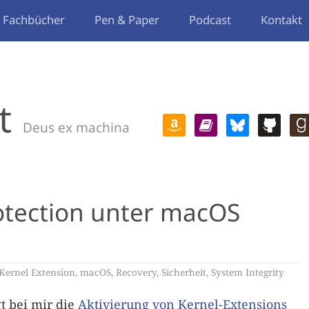
Fachbücher
Pen & Paper
Podcast
Kontakt
t
Deus ex machina
otection unter macOS
Kernel Extension
,
macOS
,
Recovery
,
Sicherheit
,
System Integrity
gt bei mir die
Aktivierung von Kernel-Extensions