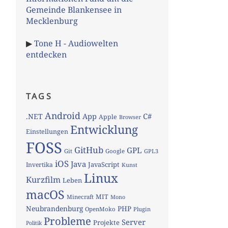
Gemeinde Blankensee in
Mecklenburg
▶
Tone H - Audiowelten
entdecken
TAGS
Android
App
C#
.NET
Apple
Browser
Entwicklung
Einstellungen
FOSS
GitHub
GPL
Git
Google
GPL3
iOS
Java
JavaScript
Invertika
Kunst
Linux
Kurzfilm
Leben
macOS
MIT
Minecraft
Mono
Neubrandenburg
PHP
OpenMoko
Plugin
Probleme
Server
Projekte
Politik