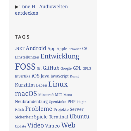
▶
Tone H - Audiowelten
entdecken
TAGS
Android
App
C#
.NET
Apple
Browser
Entwicklung
Einstellungen
FOSS
GitHub
GPL
Git
Google
GPL3
iOS
Java
JavaScript
Invertika
Kunst
Linux
Kurzfilm
Leben
macOS
MIT
Minecraft
Mono
Neubrandenburg
PHP
OpenMoko
Plugin
Probleme
Server
Projekte
Politik
Ubuntu
Spiele
Terminal
Sicherheit
Web
Video
Vimeo
Update