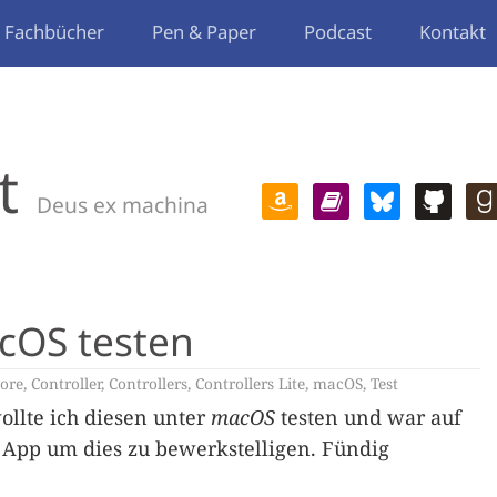
Fachbücher
Pen & Paper
Podcast
Kontakt
t
Deus ex machina
acOS testen
ore
,
Controller
,
Controllers
,
Controllers Lite
,
macOS
,
Test
ollte ich diesen unter
macOS
testen und war auf
 App um dies zu bewerkstelligen. Fündig