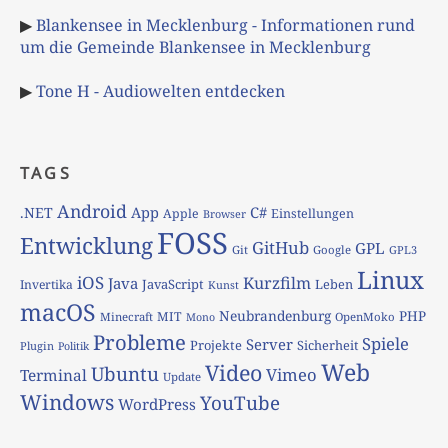
▶
Blankensee in Mecklenburg - Informationen rund
um die Gemeinde Blankensee in Mecklenburg
▶
Tone H - Audiowelten entdecken
TAGS
Android
App
C#
.NET
Apple
Einstellungen
Browser
FOSS
Entwicklung
GitHub
GPL
Git
Google
GPL3
Linux
iOS
Kurzfilm
Java
JavaScript
Leben
Invertika
Kunst
macOS
Neubrandenburg
PHP
MIT
Minecraft
OpenMoko
Mono
Probleme
Spiele
Server
Projekte
Sicherheit
Plugin
Politik
Web
Video
Ubuntu
Vimeo
Terminal
Update
Windows
YouTube
WordPress