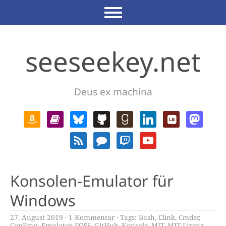
seeseekey.net
Deus ex machina
Konsolen-Emulator für
Windows
27. August 2019
1 Kommentar
Tags:
Bash
,
Clink
,
Cmder
,
ConEmu
,
Emulator
,
FOSS
,
GitHub
,
Konsole
,
MIT
,
MIT Lizenz
,