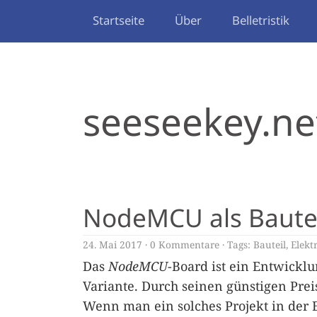
Startseite
Über
Belletristik
seeseekey.ne
NodeMCU als Bauteil
24. Mai 2017
0 Kommentare
Tags:
Bauteil
,
Elekt
Das
NodeMCU
-Board ist ein Entwickl
Variante. Durch seinen günstigen Prei
Wenn man ein solches Projekt in der 