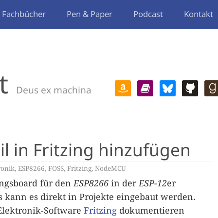
Fachbücher
Pen & Paper
Podcast
Kontakt
t
Deus ex machina
 in Fritzing hinzufügen
ronik
,
ESP8266
,
FOSS
,
Fritzing
,
NodeMCU
ungsboard für den
ESP8266
in der
ESP-12
er
s kann es direkt in Projekte eingebaut werden.
Elektronik-Software
Fritzing
dokumentieren