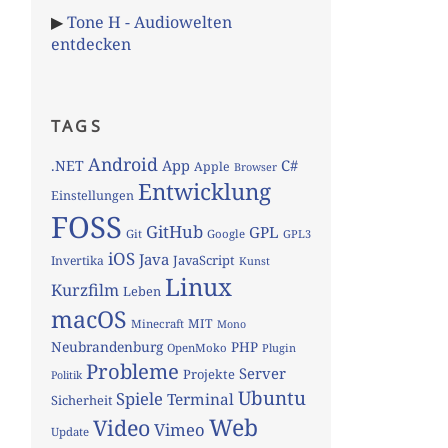
▶
Tone H - Audiowelten
entdecken
TAGS
Android
App
C#
.NET
Apple
Browser
Entwicklung
Einstellungen
FOSS
GitHub
GPL
Git
Google
GPL3
iOS
Java
JavaScript
Invertika
Kunst
Linux
Kurzfilm
Leben
macOS
MIT
Minecraft
Mono
Neubrandenburg
PHP
OpenMoko
Plugin
Probleme
Server
Projekte
Politik
Ubuntu
Spiele
Terminal
Sicherheit
Web
Video
Vimeo
Update