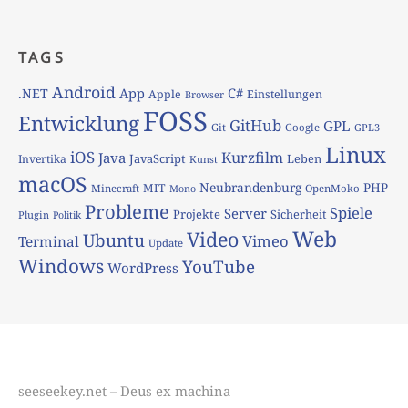
TAGS
Android
App
C#
.NET
Apple
Einstellungen
Browser
FOSS
Entwicklung
GitHub
GPL
Git
Google
GPL3
Linux
iOS
Kurzfilm
Java
JavaScript
Leben
Invertika
Kunst
macOS
Neubrandenburg
PHP
MIT
Minecraft
OpenMoko
Mono
Probleme
Spiele
Server
Projekte
Sicherheit
Plugin
Politik
Web
Video
Ubuntu
Vimeo
Terminal
Update
Windows
YouTube
WordPress
seeseekey.net – Deus ex machina