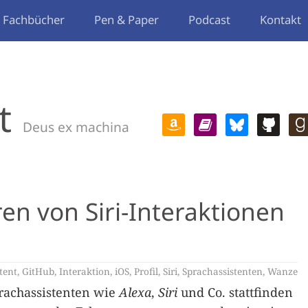
Fachbücher
Pen & Paper
Podcast
Kontakt
t
Deus ex machina
n von Siri-Interaktionen
tent
,
GitHub
,
Interaktion
,
iOS
,
Profil
,
Siri
,
Sprachassistenten
,
Wanze
prachassistenten wie
Alexa
,
Siri
und Co. stattfinden