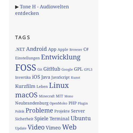
▶
Tone H - Audiowelten
entdecken
TAGS
Android
App
C#
.NET
Apple
Browser
Entwicklung
Einstellungen
FOSS
GitHub
GPL
Git
Google
GPL3
iOS
Java
JavaScript
Invertika
Kunst
Linux
Kurzfilm
Leben
macOS
MIT
Minecraft
Mono
Neubrandenburg
PHP
OpenMoko
Plugin
Probleme
Server
Projekte
Politik
Ubuntu
Spiele
Terminal
Sicherheit
Web
Video
Vimeo
Update