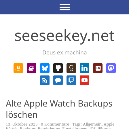
seeseekey.net
Deus ex machina
Alte Apple Watch Backups
löschen
13. Oktober 2023
0 Kommentare
Tags:
Allgemein
,
Apple
Watch
,
Backups
,
Bereinigung
,
Einstellungen
,
iOS
,
iPhone
,