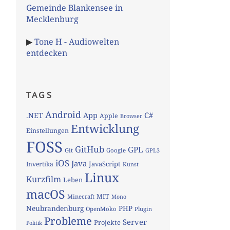
Gemeinde Blankensee in
Mecklenburg
▶
Tone H - Audiowelten
entdecken
TAGS
Android
App
C#
.NET
Apple
Browser
Entwicklung
Einstellungen
FOSS
GitHub
GPL
Git
Google
GPL3
iOS
Java
JavaScript
Invertika
Kunst
Linux
Kurzfilm
Leben
macOS
MIT
Minecraft
Mono
Neubrandenburg
PHP
OpenMoko
Plugin
Probleme
Server
Projekte
Politik