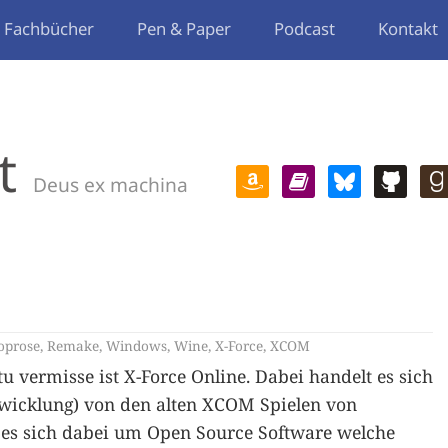
Fachbücher
Pen & Paper
Podcast
Kontakt
t
Deus ex machina
oprose
,
Remake
,
Windows
,
Wine
,
X-Force
,
XCOM
u vermisse ist X-Force Online. Dabei handelt es sich
wicklung) von den alten XCOM Spielen von
t es sich dabei um Open Source Software welche