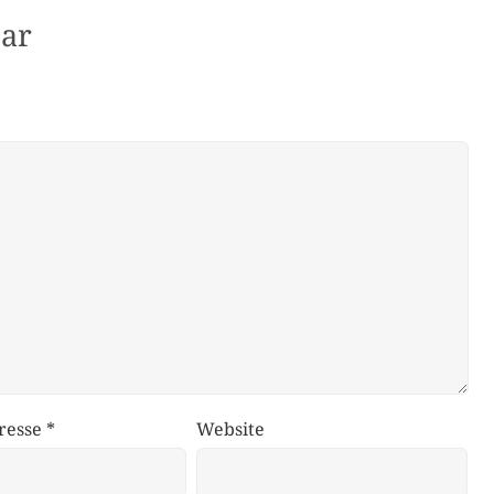
ar
resse
*
Website