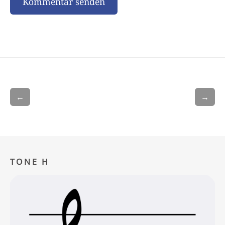
←
→
TONE H