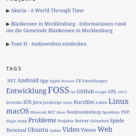
▶
Akaria - A World Through Time
▶
Blankensee in Mecklenburg - Informationen rund
um die Gemeinde Blankensee in Mecklenburg
▶
Tone H - Audiowelten entdecken
TAGS
Android
App
C#
.NET
Apple
Einstellungen
Browser
FOSS
Entwicklung
GitHub
GPL
Git
Google
GPL3
Linux
iOS
Kurzfilm
Java
JavaScript
Leben
Invertika
Kunst
macOS
Neubrandenburg
PHP
MIT
Minecraft
OpenMoko
Mono
Probleme
Spiele
Server
Projekte
Sicherheit
Plugin
Politik
Web
Video
Ubuntu
Vimeo
Terminal
Update