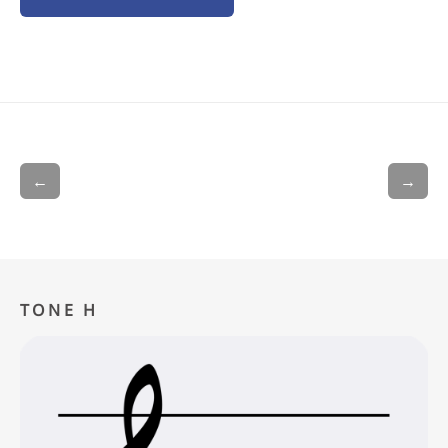
←
→
TONE H