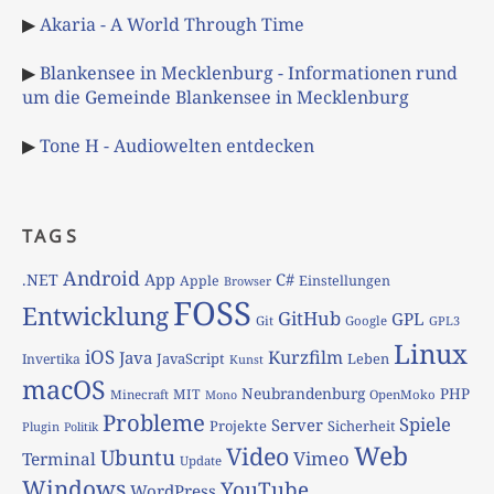
▶
Akaria - A World Through Time
▶
Blankensee in Mecklenburg - Informationen rund
um die Gemeinde Blankensee in Mecklenburg
▶
Tone H - Audiowelten entdecken
TAGS
Android
App
C#
.NET
Apple
Einstellungen
Browser
FOSS
Entwicklung
GitHub
GPL
Git
Google
GPL3
Linux
iOS
Kurzfilm
Java
JavaScript
Leben
Invertika
Kunst
macOS
Neubrandenburg
PHP
MIT
Minecraft
OpenMoko
Mono
Probleme
Spiele
Server
Projekte
Sicherheit
Plugin
Politik
Web
Video
Ubuntu
Vimeo
Terminal
Update
Windows
YouTube
WordPress