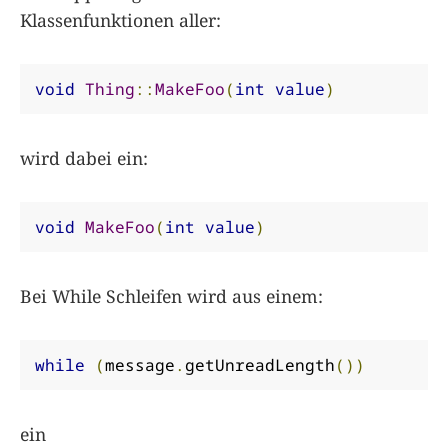
Klassenfunktionen aller:
void
Thing
::
MakeFoo
(
int
value
)
wird dabei ein:
void
MakeFoo
(
int
value
)
Bei While Schleifen wird aus einem:
while
(
message
.
getUnreadLength
())
ein