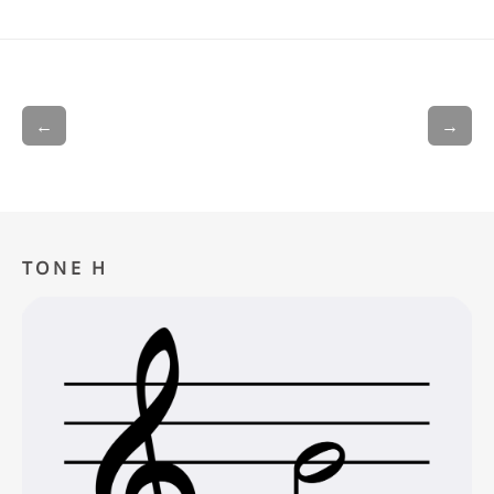
←
→
TONE H