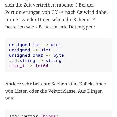
sich die Zeit vertreiben möchte ;) Bei der
Portionierungen von C/C++ nach C# wird dabei
immer wieder Dinge sehen die Schema F
betreffen wie z.B. bestimmte Datentypen:
unsigned
int
->
uint
unsigned
->
uint
unsigned
char
->
byte
std
:
string
->
string
size_t
->
Int64
Andere sehr beliebte Sachen sind Kollektionen
wie Listen oder die Vektorklasse. Aus Dingen
wie:
std
::
vector 
Things
;