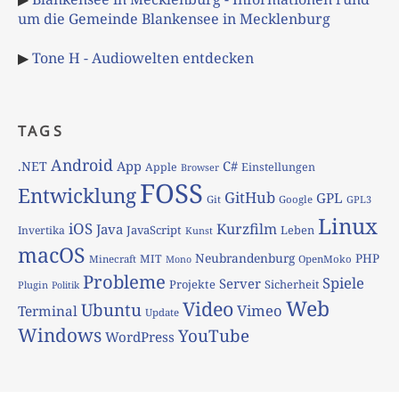
um die Gemeinde Blankensee in Mecklenburg
▶
Tone H - Audiowelten entdecken
TAGS
Android
App
C#
.NET
Apple
Einstellungen
Browser
FOSS
Entwicklung
GitHub
GPL
Git
Google
GPL3
Linux
iOS
Kurzfilm
Java
JavaScript
Leben
Invertika
Kunst
macOS
Neubrandenburg
PHP
MIT
Minecraft
OpenMoko
Mono
Probleme
Spiele
Server
Projekte
Sicherheit
Plugin
Politik
Web
Video
Ubuntu
Vimeo
Terminal
Update
Windows
YouTube
WordPress