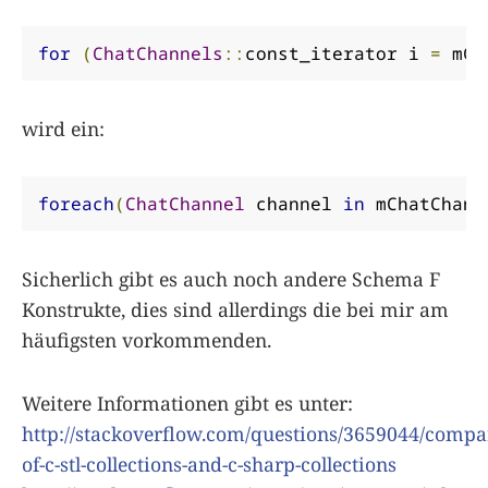
for
(
ChatChannels
::
const_iterator i 
=
 mCh
wird ein:
foreach
(
ChatChannel
 channel 
in
 mChatChann
Sicherlich gibt es auch noch andere Schema F
Konstrukte, dies sind allerdings die bei mir am
häufigsten vorkommenden.
Weitere Informationen gibt es unter:
http://stackoverflow.com/questions/3659044/compa
of-c-stl-collections-and-c-sharp-collections