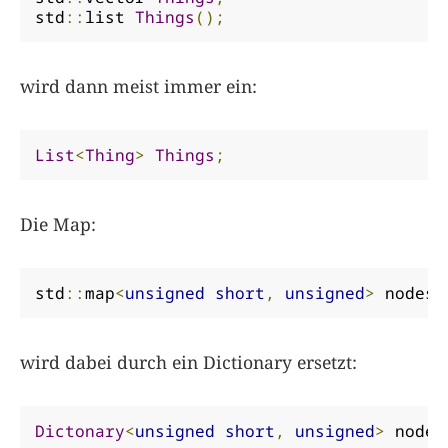
std
::
list 
Things
();
wird dann meist immer ein:
List
<
Thing
>
Things
;
Die Map:
std
::
map
<
unsigned
short
,
unsigned
>
 nodes
;
wird dabei durch ein Dictionary ersetzt:
Dictonary
<
unsigned
short
,
unsigned
>
 nodes