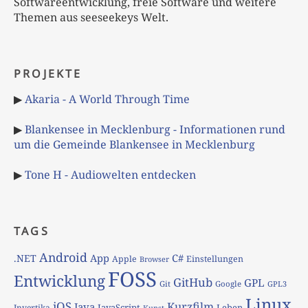
Softwareentwicklung, freie Software und weitere
Themen aus seeseekeys Welt.
PROJEKTE
▶
Akaria - A World Through Time
▶
Blankensee in Mecklenburg - Informationen rund
um die Gemeinde Blankensee in Mecklenburg
▶
Tone H - Audiowelten entdecken
TAGS
Android
App
C#
.NET
Apple
Einstellungen
Browser
FOSS
Entwicklung
GitHub
GPL
Git
Google
GPL3
Linux
iOS
Kurzfilm
Java
JavaScript
Leben
Invertika
Kunst