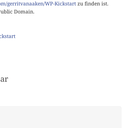
com/gerritvanaaken/WP-Kickstart
zu finden ist.
Public Domain.
ckstart
ar