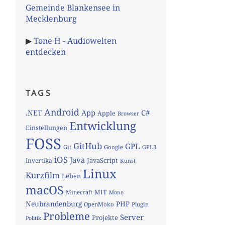
Gemeinde Blankensee in
Mecklenburg
▶
Tone H - Audiowelten
entdecken
TAGS
Android
App
C#
.NET
Apple
Browser
Entwicklung
Einstellungen
FOSS
GitHub
GPL
Git
Google
GPL3
iOS
Java
JavaScript
Invertika
Kunst
Linux
Kurzfilm
Leben
macOS
MIT
Minecraft
Mono
Neubrandenburg
PHP
OpenMoko
Plugin
Probleme
Server
Projekte
Politik