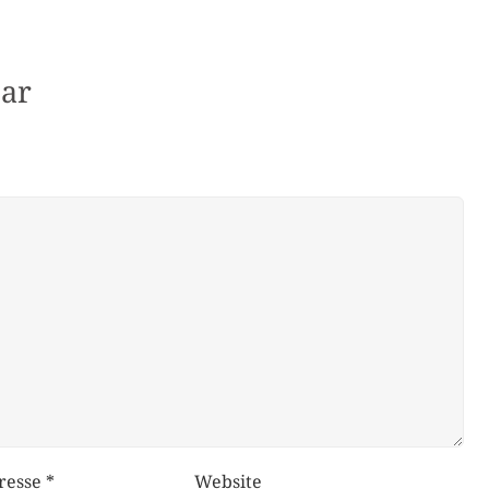
ar
resse
*
Website