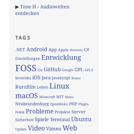
▶
Tone H - Audiowelten
entdecken
TAGS
Android
App
C#
.NET
Apple
Browser
Entwicklung
Einstellungen
FOSS
GitHub
GPL
Git
Google
GPL3
iOS
Java
JavaScript
Invertika
Kunst
Linux
Kurzfilm
Leben
macOS
MIT
Minecraft
Mono
Neubrandenburg
PHP
OpenMoko
Plugin
Probleme
Server
Projekte
Politik
Ubuntu
Spiele
Terminal
Sicherheit
Web
Video
Vimeo
Update