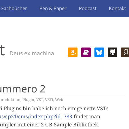
Fachbücher
Pen & Paper
Podcast
Kontakt
t
Deus ex machina
Nummero 2
produktion
,
Plugin
,
VST
,
VSTi
,
Web
i Plugins bin habe ich noch einige nette VSTs
.us/cp21/cms/index.php?id=783
findet man
ampler mit einer 2 GB Sample Bibliothek.