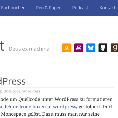
Fachbücher
Pen & Paper
Podcast
Kontakt
t
Deus ex machina
dPress
g
,
Quellcode
,
WordPress
hode um Quellcode unter WordPress zu formatieren
a.de/quellcode-boxen-in-wordpress/
gestolpert. Dort
s Monospace gelöst. Dazu muss man nur seine