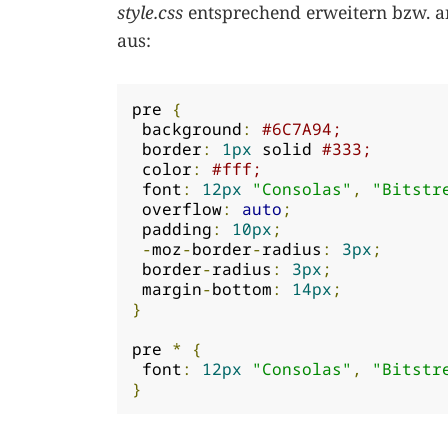
style.css
entsprechend erweitern bzw. an
aus:
pre 
{
 background
:
#6C7A94;
 border
:
1px
 solid 
#333;
 color
:
#fff;
 font
:
12px
"Consolas"
,
"Bitstr
 overflow
:
auto
;
 padding
:
10px
;
-
moz
-
border
-
radius
:
3px
;
 border
-
radius
:
3px
;
 margin
-
bottom
:
14px
;
}
pre 
*
{
 font
:
12px
"Consolas"
,
"Bitstr
}