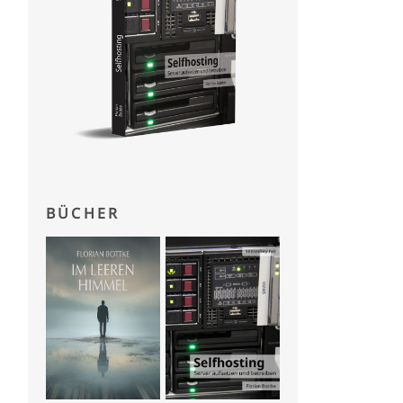
monospace
;
BÜCHER
monospace
;