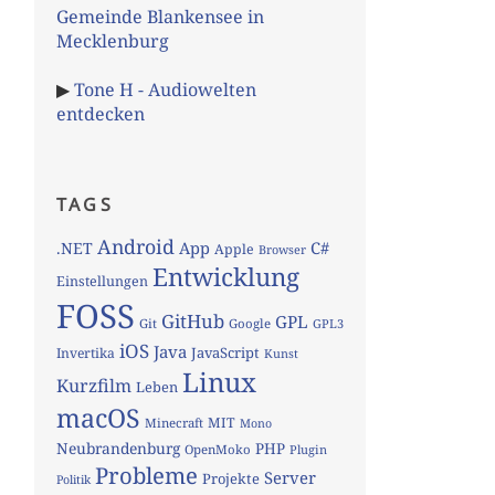
Gemeinde Blankensee in
Mecklenburg
▶
Tone H - Audiowelten
entdecken
TAGS
Android
App
C#
.NET
Apple
Browser
Entwicklung
Einstellungen
FOSS
GitHub
GPL
Git
Google
GPL3
iOS
Java
JavaScript
Invertika
Kunst
Linux
Kurzfilm
Leben
macOS
MIT
Minecraft
Mono
Neubrandenburg
PHP
OpenMoko
Plugin
Probleme
Server
Projekte
Politik