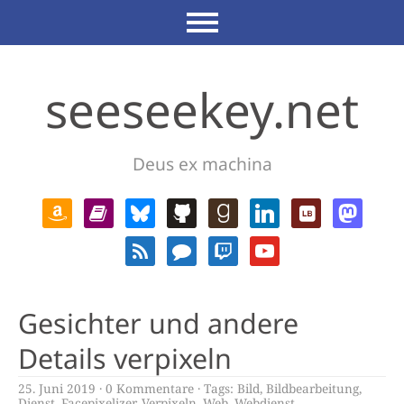
seeseekey.net
Deus ex machina
Gesichter und andere
Details verpixeln
25. Juni 2019
0 Kommentare
Tags:
Bild
,
Bildbearbeitung
,
Dienst
,
Facepixelizer
,
Verpixeln
,
Web
,
Webdienst