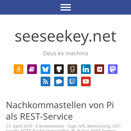
seeseekey.net
Deus ex machina
Nachkommastellen von Pi
als REST-Service
23. April 2019
0 Kommentare
Tags:
API
,
Berechnung
,
GET'
,
Google
,
HTTP
,
Nachkommastellen
,
Pi
,
Pi-Day
,
REST
,
Service