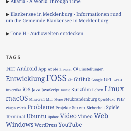
▶
Akaria - A World Through Time
▶
Blankensee in Mecklenburg - Informationen rund
um die Gemeinde Blankensee in Mecklenburg
▶
Tone H - Audiowelten entdecken
TAGS
Android
App
C#
.NET
Apple
Einstellungen
Browser
FOSS
Entwicklung
GitHub
GPL
Git
Google
GPL3
Linux
iOS
Kurzfilm
Java
JavaScript
Leben
Invertika
Kunst
macOS
Neubrandenburg
PHP
MIT
Minecraft
OpenMoko
Mono
Probleme
Spiele
Server
Projekte
Sicherheit
Plugin
Politik
Web
Video
Ubuntu
Vimeo
Terminal
Update
Windows
YouTube
WordPress