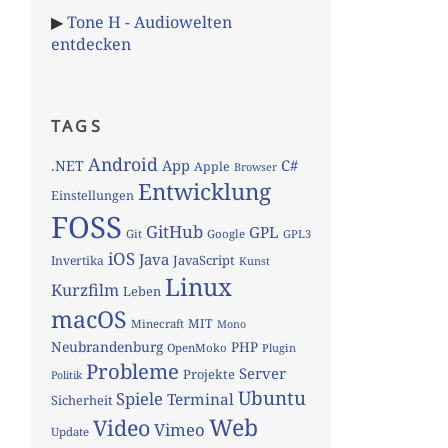
▶
Tone H - Audiowelten
entdecken
TAGS
Android
App
C#
.NET
Apple
Browser
Entwicklung
Einstellungen
FOSS
GitHub
GPL
Git
Google
GPL3
iOS
Java
JavaScript
Invertika
Kunst
Linux
Kurzfilm
Leben
macOS
MIT
Minecraft
Mono
Neubrandenburg
PHP
OpenMoko
Plugin
Probleme
Server
Projekte
Politik
Ubuntu
Spiele
Terminal
Sicherheit
Web
Video
Vimeo
Update