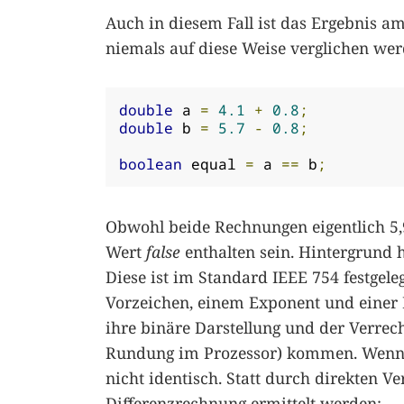
Auch in diesem Fall ist das Ergebnis 
niemals auf diese Weise verglichen werd
double
 a 
=
4.1
+
0.8
;
double
 b 
=
5.7
-
0.8
;
boolean
 equal 
=
 a 
==
 b
;
Obwohl beide Rechnungen eigentlich 5,9
Wert
false
enthalten sein. Hintergrund 
Diese ist im Standard IEEE 754 festgeleg
Vorzeichen, einem Exponent und einer
ihre binäre Darstellung und der Verrec
Rundung im Prozessor) kommen. Wenn d
nicht identisch. Statt durch direkten Ver
Differenzrechnung ermittelt werden: