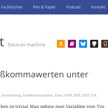
Fachbücher
Pen & Paper
Podcast
Kontakt
t
Deus ex machina
ießkommawerten unter
,
Entwicklung
,
Fließkommazahlen
,
Float
,
FOSS
,
IEEE
,
IEEE 754
,
chen ist trivial. Man nehme zwei Variablen vom Typ