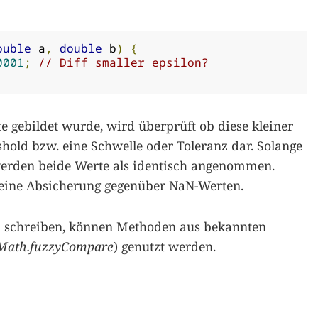
ouble
 a
,
double
 b
)
{
0001
;
// Diff smaller epsilon?
 gebildet wurde, wird überprüft ob diese kleiner
eshold bzw. eine Schwelle oder Toleranz dar. Solange
 werden beide Werte als identisch angenommen.
h eine Absicherung gegenüber NaN-Werten.
 zu schreiben, können Methoden aus bekannten
Math.fuzzyCompare
) genutzt werden.