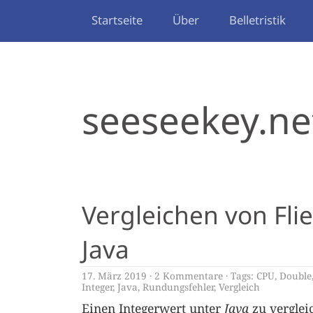
Startseite
Über
Belletristik
seeseekey.ne
Vergleichen von Fl
Java
17. März 2019
2 Kommentare
Tags:
CPU
,
Double
Integer
,
Java
,
Rundungsfehler
,
Vergleich
Einen Integerwert unter
Java
zu verglei