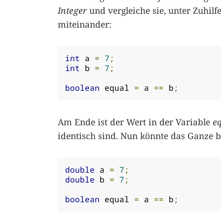
Integer
und vergleiche sie, unter Zuhil
miteinander:
int
 a 
=
7
;
int
 b 
=
7
;
boolean
 equal 
=
 a 
==
 b
;
Am Ende ist der Wert in der Variable
e
identisch sind. Nun könnte das Ganze 
double
 a 
=
7
;
double
 b 
=
7
;
boolean
 equal 
=
 a 
==
 b
;