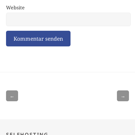
Website
←
→
SELFHOSTING