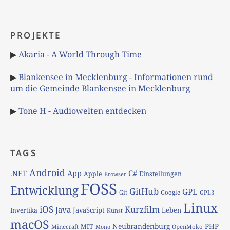
PROJEKTE
▶
Akaria - A World Through Time
▶
Blankensee in Mecklenburg - Informationen rund
um die Gemeinde Blankensee in Mecklenburg
▶
Tone H - Audiowelten entdecken
TAGS
Android
App
C#
.NET
Apple
Einstellungen
Browser
FOSS
Entwicklung
GitHub
GPL
Git
Google
GPL3
Linux
iOS
Kurzfilm
Java
JavaScript
Leben
Invertika
Kunst
macOS
Neubrandenburg
PHP
MIT
Minecraft
OpenMoko
Mono