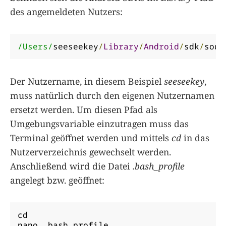
des angemeldeten Nutzers:
/Users/
seeseekey
/
Library
/
Android
/
sdk
/
sour
Der Nutzername, in diesem Beispiel
seeseekey
,
muss natürlich durch den eigenen Nutzernamen
ersetzt werden. Um diesen Pfad als
Umgebungsvariable einzutragen muss das
Terminal geöffnet werden und mittels
cd
in das
Nutzerverzeichnis gewechselt werden.
Anschließend wird die Datei
.bash_profile
angelegt bzw. geöffnet:
cd

nano 
.
bash_profile