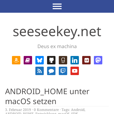
seeseekey.net
Deus ex machina
ANDROID_HOME unter
macOS setzen
3. Februar 2019
0 Kommentare
Tags:
Android
,
ANDROID_HOME
,
Entwicklung
,
macOS
,
SDK
,