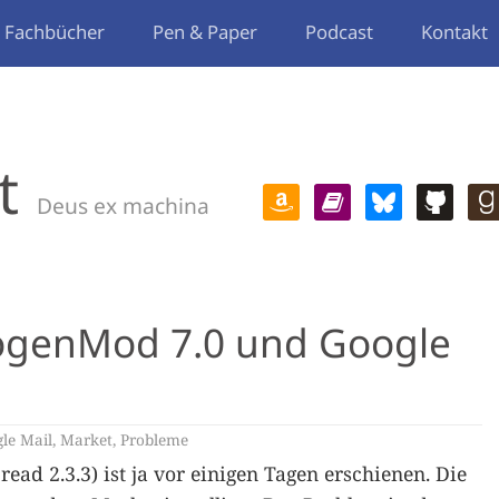
Fachbücher
Pen & Paper
Podcast
Kontakt
t
Deus ex machina
ogenMod 7.0 und Google
le Mail
,
Market
,
Probleme
ad 2.3.3) ist ja vor einigen Tagen erschienen. Die