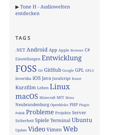
▶
Tone H - Audiowelten
entdecken
TAGS
Android
App
C#
.NET
Apple
Browser
Entwicklung
Einstellungen
FOSS
GitHub
GPL
Git
Google
GPL3
iOS
Java
JavaScript
Invertika
Kunst
Linux
Kurzfilm
Leben
macOS
MIT
Minecraft
Mono
Neubrandenburg
PHP
OpenMoko
Plugin
Probleme
Server
Projekte
Politik
Ubuntu
Spiele
Terminal
Sicherheit
Web
Video
Vimeo
Update