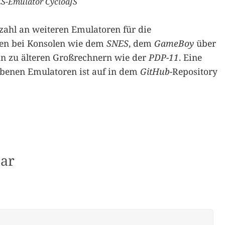
S-Emulator CycloaJS
zahl an weiteren Emulatoren für die
gen bei Konsolen wie dem
SNES
, dem
GameBoy
über
in zu älteren Großrechnern wie der
PDP-11
. Eine
benen Emulatoren ist auf in dem
GitHub
-Repository
ar