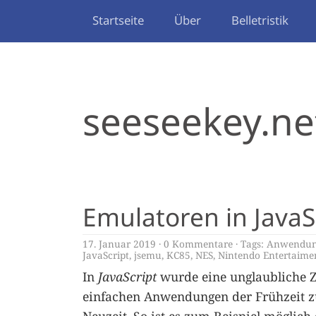
Startseite
Über
Belletristik
seeseekey.ne
Emulatoren in JavaS
17. Januar 2019
0 Kommentare
Tags:
Anwendun
JavaScript
,
jsemu
,
KC85
,
NES
,
Nintendo Entertaime
In
JavaScript
wurde eine unglaubliche 
einfachen Anwendungen der Frühzeit 