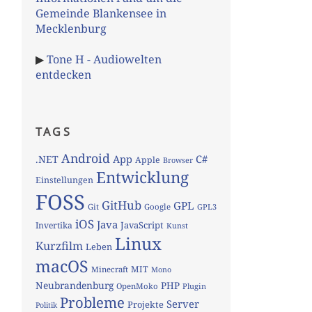
Gemeinde Blankensee in
Mecklenburg
▶
Tone H - Audiowelten
entdecken
TAGS
Android
App
C#
.NET
Apple
Browser
Entwicklung
Einstellungen
FOSS
GitHub
GPL
Git
Google
GPL3
iOS
Java
JavaScript
Invertika
Kunst
Linux
Kurzfilm
Leben
macOS
MIT
Minecraft
Mono
Neubrandenburg
PHP
OpenMoko
Plugin
Probleme
Server
Projekte
Politik