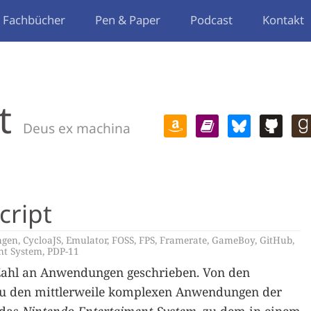
Fachbücher
Pen & Paper
Podcast
Kontakt
t
Deus ex machina
cript
gen
,
CycloaJS
,
Emulator
,
FOSS
,
FPS
,
Framerate
,
GameBoy
,
GitHub
,
nt System
,
PDP-11
Zahl an Anwendungen geschrieben. Von den
zu den mittlerweile komplexen Anwendungen der