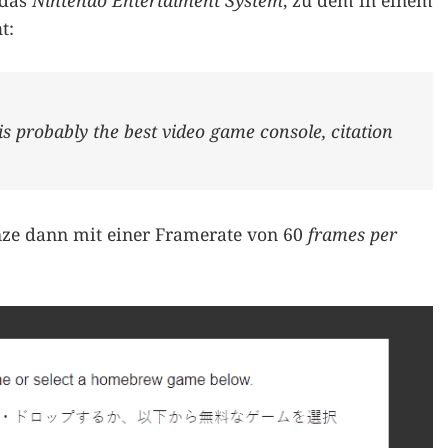
 das
Nintendo Entertaiment System
, zu dem in einem
t:
 probably the best video game console, citation
nze dann mit einer Framerate von 60
frames per