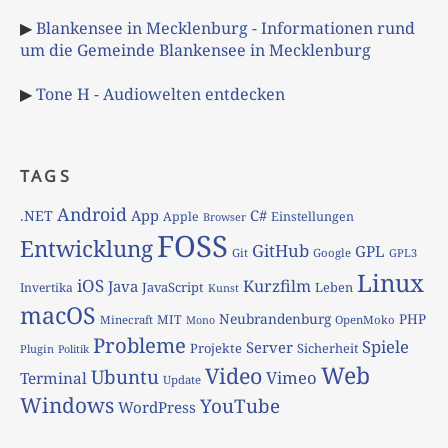
▶
Blankensee in Mecklenburg - Informationen rund
um die Gemeinde Blankensee in Mecklenburg
▶
Tone H - Audiowelten entdecken
TAGS
Android
App
C#
.NET
Apple
Einstellungen
Browser
FOSS
Entwicklung
GitHub
GPL
Git
Google
GPL3
Linux
iOS
Kurzfilm
Java
JavaScript
Leben
Invertika
Kunst
macOS
Neubrandenburg
PHP
MIT
Minecraft
OpenMoko
Mono
Probleme
Spiele
Server
Projekte
Sicherheit
Plugin
Politik
Web
Video
Ubuntu
Vimeo
Terminal
Update
Windows
YouTube
WordPress