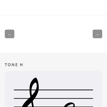
←
→
TONE H