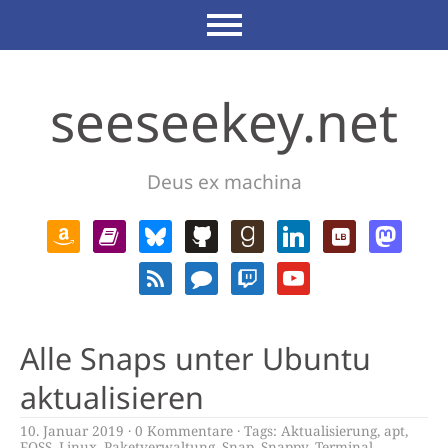
seeseekey.net
Deus ex machina
Alle Snaps unter Ubuntu
aktualisieren
10. Januar 2019
0 Kommentare
Tags:
Aktualisierung
,
apt
,
FOSS
,
Linux
,
Paketverwaltung
,
Snap
,
Snappy
,
Terminal
,