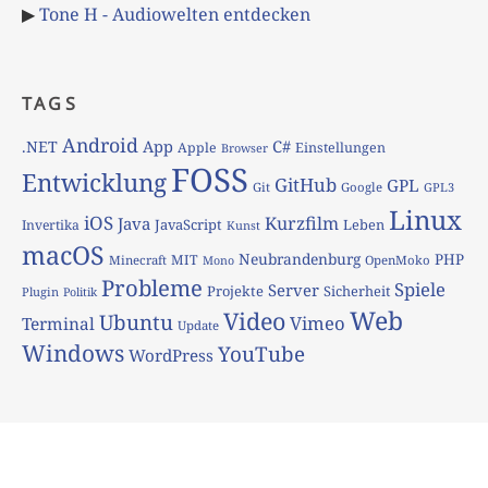
▶
Tone H - Audiowelten entdecken
TAGS
Android
App
C#
.NET
Apple
Einstellungen
Browser
FOSS
Entwicklung
GitHub
GPL
Git
Google
GPL3
Linux
iOS
Kurzfilm
Java
JavaScript
Leben
Invertika
Kunst
macOS
Neubrandenburg
PHP
MIT
Minecraft
OpenMoko
Mono
Probleme
Spiele
Server
Projekte
Sicherheit
Plugin
Politik
Web
Video
Ubuntu
Vimeo
Terminal
Update
Windows
YouTube
WordPress