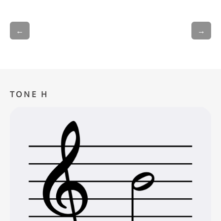
←
→
TONE H