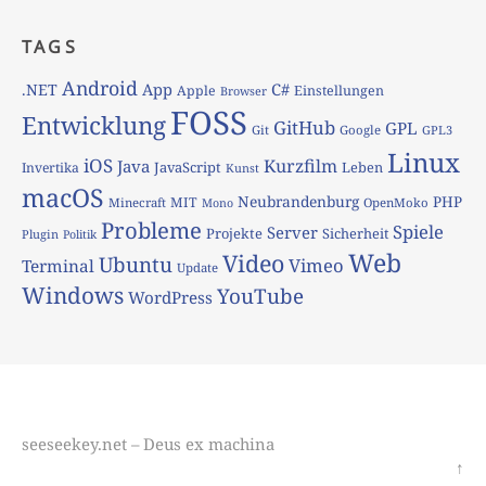
TAGS
Android
App
C#
.NET
Apple
Einstellungen
Browser
FOSS
Entwicklung
GitHub
GPL
Git
Google
GPL3
Linux
iOS
Kurzfilm
Java
JavaScript
Leben
Invertika
Kunst
macOS
Neubrandenburg
PHP
MIT
Minecraft
OpenMoko
Mono
Probleme
Spiele
Server
Projekte
Sicherheit
Plugin
Politik
Web
Video
Ubuntu
Vimeo
Terminal
Update
Windows
YouTube
WordPress
seeseekey.net – Deus ex machina
↑