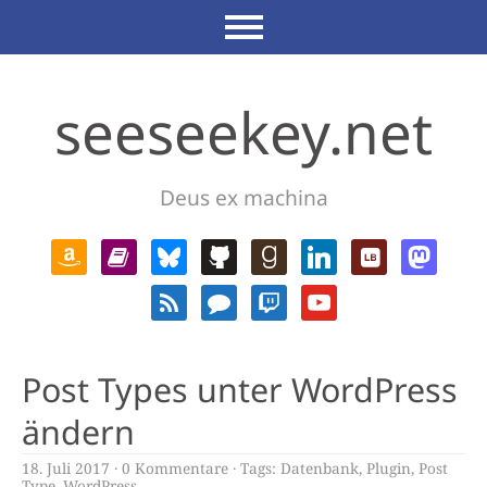
seeseekey.net
Deus ex machina
Post Types unter WordPress
ändern
18. Juli 2017
0 Kommentare
Tags:
Datenbank
,
Plugin
,
Post
Type
,
WordPress