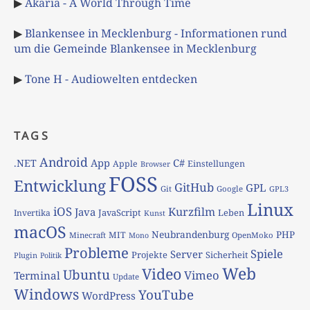
▶
Akaria - A World Through Time
▶
Blankensee in Mecklenburg - Informationen rund
um die Gemeinde Blankensee in Mecklenburg
▶
Tone H - Audiowelten entdecken
TAGS
Android
App
C#
.NET
Apple
Einstellungen
Browser
FOSS
Entwicklung
GitHub
GPL
Git
Google
GPL3
Linux
iOS
Kurzfilm
Java
JavaScript
Leben
Invertika
Kunst
macOS
Neubrandenburg
PHP
MIT
Minecraft
OpenMoko
Mono
Probleme
Spiele
Server
Projekte
Sicherheit
Plugin
Politik
Web
Video
Ubuntu
Vimeo
Terminal
Update
Windows
YouTube
WordPress