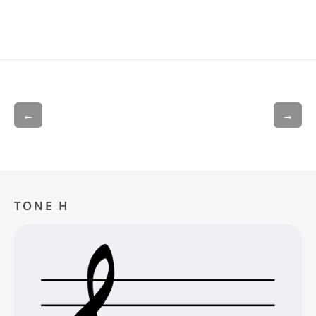
←
→
TONE H