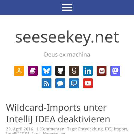
seeseekey.net
Deus ex machina
Wildcard-Imports unter
IntelliJ IDEA deaktivieren
29. April 2016
1 Kommentar
Tags:
Entwicklung
,
IDE
,
Import
,
IntelliJ IDEA
,
Java
,
Namespace