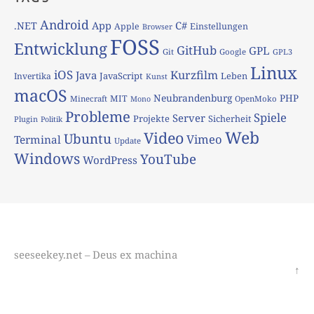
Android
App
C#
.NET
Apple
Einstellungen
Browser
FOSS
Entwicklung
GitHub
GPL
Git
Google
GPL3
Linux
iOS
Kurzfilm
Java
JavaScript
Leben
Invertika
Kunst
macOS
Neubrandenburg
PHP
MIT
Minecraft
OpenMoko
Mono
Probleme
Spiele
Server
Projekte
Sicherheit
Plugin
Politik
Web
Video
Ubuntu
Vimeo
Terminal
Update
Windows
YouTube
WordPress
seeseekey.net – Deus ex machina
↑